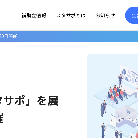
補助金情報
スタサポとは
お知らせ
会
30日開催
「スタサポ」を展
催