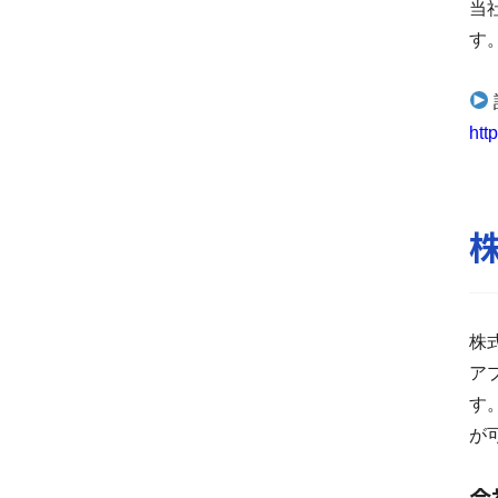
当
す
htt
株
ア
す
が
会