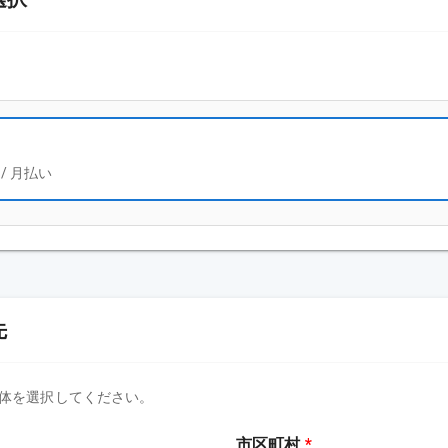
/
月払い
先
体を選択してください。
市区町村
*